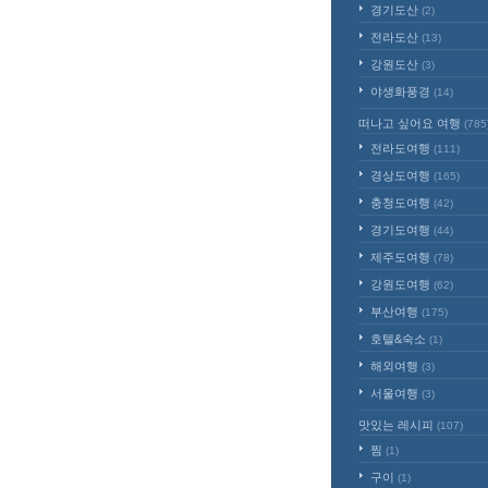
경기도산
(2)
전라도산
(13)
강원도산
(3)
야생화풍경
(14)
떠나고 싶어요 여행
(785
전라도여행
(111)
경상도여행
(165)
충청도여행
(42)
경기도여행
(44)
제주도여행
(78)
강원도여행
(62)
부산여행
(175)
호텔&숙소
(1)
해외여행
(3)
서울여행
(3)
맛있는 레시피
(107)
찜
(1)
구이
(1)