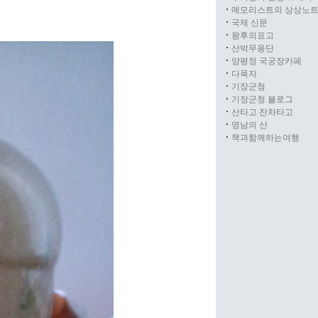
메모리스트의 상상노
국제 신문
왕후의표고
산박무용단
양평정 국궁장카페
다묵자
기장군청
기장군청 블로그
산타고 잔차타고
영남의 산
책과함께하는여행