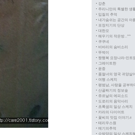
강춘
주리니만의 특별한 생
입질의 추억
내가숨쉬는 공간의 아
포장지기의 단상
대한모
해우기의 작은방...^^
쿠쿠네
비바리의 숨비소리
뚜벅이
짱행복 요정나라-민트
그레이트한
윤중
품절녀의 영국 귀양살
여행 스케치
평범남, 사랑을 공부하
산골짜기의 정보숲
쥬르날의 에피소드
도로리의 음악사리
초록샘의 일상 스케치
카라의 다이어트
꽃씨의 맛집 이야기♬
테리우스원
메기의추억
수박양의 일상 스케치