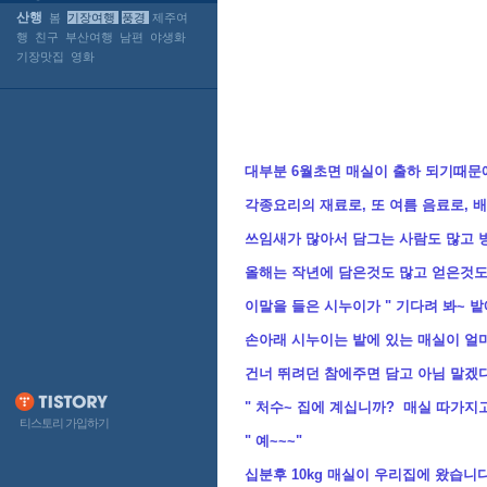
산행
봄
기장여행
풍경
제주여
행
친구
부산여행
남편
야생화
기장맛집
영화
대부분 6월초면 매실이 출하 되기때문
각종요리의 재료로, 또 여름 음료로,
쓰임새가 많아서 담그는 사람도 많고 
올해는 작년에 담은것도 많고 얻은것도
이말을 들은 시누이가 " 기다려 봐~ 밭
손아래 시누이는 밭에 있는 매실이 얼
건너 뛰려던 참에주면 담고 아님 말겠
" 처수~ 집에 계십니까? 매실 따가지
티스토리 가입하기
" 예~~~"
십분후 10kg 매실이 우리집에 왔습니다