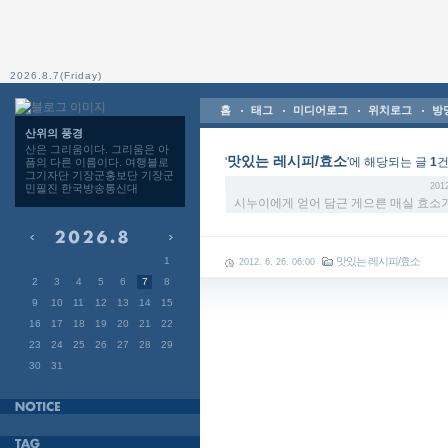
2026.8.7(Friday)
홈
태그
미디어로그
위치로그
방
산위의 풍경
산은 그리움이다. 그리움은 아
맛있는 레시피/효소
'
'에 해당되는 글
1
픔의 다른 이름이다. 여행블로
그기자단 기장군홍보단 기장군
2012
민필진 한국방송통신대
시누이에게 얻어 담근 게으른 매실 효소가
1
맛있는 레시피/효소
2012. 6. 26. 06:00
2
3
4
5
6
7
8
9
10
11
12
13
14
15
16
17
18
19
20
21
22
23
24
25
26
27
28
29
30
31