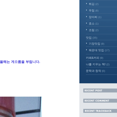
튀김
(2)
무침
(8)
장아찌
(1)
효소
(1)
조림
(2)
맛집
(35)
기장맛집
(9)
해운대 맛집
(17)
카페&커피
(9)
 올해는 게으름을 부립니다.
나를 키우는 책!
(2)
문학과 창작
(0)