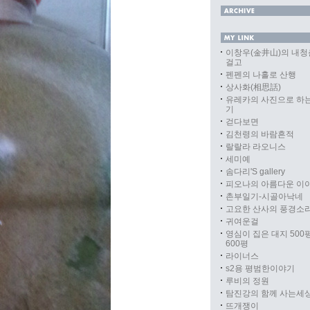
이창우(金井山)의 내청
걸고
펜펜의 나홀로 산행
상사화(相思話)
유레카의 사진으로 하
기
걷다보면
김천령의 바람흔적
랄랄라 라오니스
세미예
솜다리'S gallery
피오나의 아름다운 이
촌부일기-시골아낙네
고요한 산사의 풍경소
귀여운걸
영심이 집은 대지 500
600평
라이너스
s2용 평범한이야기
루비의 정원
탐진강의 함께 사는세
뜨개쟁이