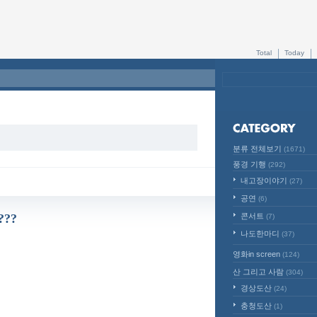
Total
Today
분류 전체보기
(1671)
풍경 기행
(292)
내고장이야기
(27)
공연
(6)
??
콘서트
(7)
나도한마디
(37)
영화in screen
(124)
산 그리고 사람
(304)
경상도산
(24)
충청도산
(1)