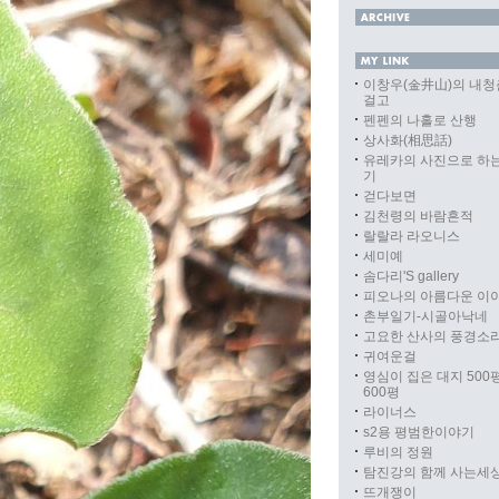
이창우(金井山)의 내청
걸고
펜펜의 나홀로 산행
상사화(相思話)
유레카의 사진으로 하
기
걷다보면
김천령의 바람흔적
랄랄라 라오니스
세미예
솜다리'S gallery
피오나의 아름다운 이
촌부일기-시골아낙네
고요한 산사의 풍경소
귀여운걸
영심이 집은 대지 500
600평
라이너스
s2용 평범한이야기
루비의 정원
탐진강의 함께 사는세
뜨개쟁이