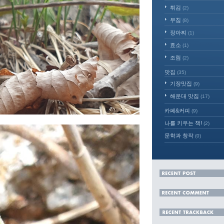
튀김
(2)
무침
(8)
장아찌
(1)
효소
(1)
조림
(2)
맛집
(35)
기장맛집
(9)
해운대 맛집
(17)
카페&커피
(9)
나를 키우는 책!
(2)
문학과 창작
(0)