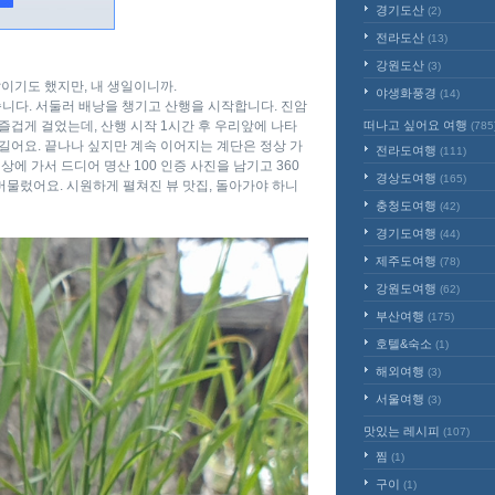
경기도산
(2)
전라도산
(13)
강원도산
(3)
이기도 했지만, 내 생일이니까.
야생화풍경
(14)
습니다. 서둘러 배낭을 챙기고 산행을 시작합니다. 진암
즐겁게 걸었는데, 산행 시작 1시간 후 우리앞에 나타
떠나고 싶어요 여행
(785
길어요. 끝나나 싶지만 계속 이어지는 계단은 정상 가
전라도여행
(111)
에 가서 드디어 명산 100 인증 사진을 남기고 360
경상도여행
(165)
머물렀어요. 시원하게 펼쳐진 뷰 맛집, 돌아가야 하니
충청도여행
(42)
경기도여행
(44)
제주도여행
(78)
강원도여행
(62)
부산여행
(175)
호텔&숙소
(1)
해외여행
(3)
서울여행
(3)
맛있는 레시피
(107)
찜
(1)
구이
(1)