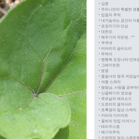
강춘
주리니만의 특별한 생
입질의 추억
내가숨쉬는 공간의 아
포장지기의 단상
대한모
해우기의 작은방...^^
쿠쿠네
비바리의 숨비소리
뚜벅이
짱행복 요정나라-민트
그레이트한
윤중
품절녀의 영국 귀양살
여행 스케치
평범남, 사랑을 공부하
산골짜기의 정보숲
쥬르날의 에피소드
도로리의 음악사리
초록샘의 일상 스케치
카라의 다이어트
꽃씨의 맛집 이야기♬
테리우스원
메기의추억
수박양의 일상 스케치