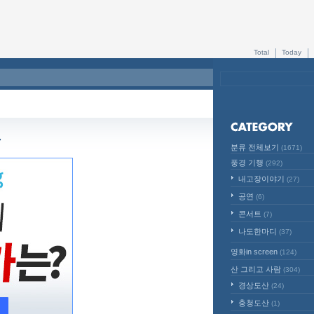
Total
Today
~
분류 전체보기
(1671)
풍경 기행
(292)
내고장이야기
(27)
공연
(6)
콘서트
(7)
나도한마디
(37)
영화in screen
(124)
산 그리고 사람
(304)
경상도산
(24)
충청도산
(1)