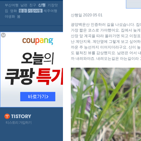
산행
부산여행
남편
친구
기장맛
집
영화
풍경
기장여행
제주여행
산행일 2020 05 01
야생화
봄
광양백운산 인증하러 길을 나섰습니다. 집
가장 짧은 코스로 가야했어요. 집에서 늦게
산장 앞 계곡을 따라 올라가면 되고 이정표
난 계단지옥. 계단옆에 그렇게 보고 싶어하
까운 주 능선까지 이어지더라구요. 산이 높아
도 펼쳐진 뷰를 감상했지요. 남편은 어서 
까 내려와야죠. 내려오는길은 아는길이라 그
티스토리 가입하기