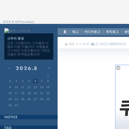
2026.8.6(Thursday)
홈
태그
미디어로그
위치로그
방
산위의 풍경
산은 그리움이다. 그리움은 아
산 그리고 사람/전라도산
2020. 5. 6. 01:30
픔의 다른 이름이다. 여행블로
그기자단 기장군홍보단 기장군
민필진 한국방송통신대
1
2
3
4
5
6
7
8
9
10
11
12
13
14
15
16
17
18
19
20
21
22
23
24
25
26
27
28
29
30
31