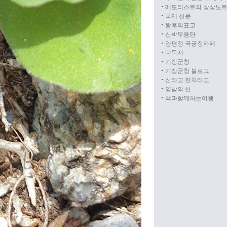
메모리스트의 상상노
국제 신문
왕후의표고
산박무용단
양평정 국궁장카페
다묵자
기장군청
기장군청 블로그
산타고 잔차타고
영남의 산
책과함께하는여행