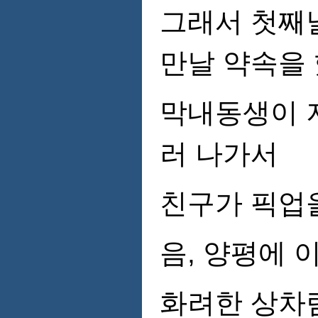
그래서 첫째
만날 약속을
막내동생이 
러 나가서
친구가 픽업
음, 양평에 
화려한 상차림