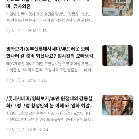
고 승무원과 세프 커플들의 발랄함이 밝은 영화라서 맘에
마, 검사외전
들었거든요. 오랫만에 지인이 연락이 와서 유료 시사회가
글 내용
있다는 소식을 알려주셔서 오늘, 2016년2월17일 개봉작
이일형 감독의 검사외전. 출연은 황정민 , 강동원, 이성민
좋아해줘.를 보러 가게 되었네요. 카메오 출연으로 박슬기
설 연휴동안 빠른시간내 관객 몰이를 하면서 연일 구설에
양이 나오던데, 연예가 소식을 전해주는 리포터역으로 말
오르기도 했습니다. 개봉관을 독점한다는 설왕 설래 말도
작성시간
6
4
2016. 2. 12.
입니다. 요즘 연애는 저렇게 시작하나>? 요즘 연기에 신들
많습니다. 실제 동부산 롯데 시네마에 갔더니 거의 검사외
린듯한 유아인을 이 영화에서도 만나..
전을 상영하고 있기는 했습니다. 일단, 설 연휴동안 고단했
던 날들, 오롯이 나 자신을 위한 휴식으로 집을 나서봅니다.
영화보기/동부산롯데시네마/부드러운 오빠
검사외전은 불의를 못참는 검사 변재욱은 폭력을 휘둘러서
만나러 갈 준비 되셨나요? 임시완의 오빠생각
라도 사건을 해결하려던 검사였습니다. 철새 도래지의 개
글 내용
발을 둘러싼 환경단체와 건설사 간의 다툼사이 환경단체일
배우/제작진 더보기 이한 주연임시완 주연 고아성 조연....
원으로 가장한 폭력집단의 청년이, 전경을 구타하여 구속
이희준 갈고리역 이준혁...조상사역 조연 정준원 ---네이버
됩니다. 변재욱 검사가 담당하던 범인은 여러사람의 이해
에서 가져온 이미지 입니다. 부드러운 오빠, 임시완 만나러
작성시간
6
2
2016. 1. 26.
관계속에 살해되고 담당 검사인 변재욱은 폭력검사로 피의
가실 준비되셨나요? 영화의 배경은 6.25 동란중 해군 어
자를 살해했다는 누명을 쓰고 15년형으 받으며 ..
린이 합창단의 실화를 모티브로 만들어진 영화라고 합니
다. 전투장면으로 시작하는 영화는 극한의 공포속에서 물
/롯데시네마/영화보기/휴먼 원정대의 감동실
밀듯 밀려오는 인민군을 죽이지 않으면 내가 죽기때문에
화/그렁그렁 황정민의 눈 이해 돼,영화 히말라
무조건적 반사작용으로 죽여야만 살 수 있습니다. 단도로
글 내용
야
찌르려다 얼굴을 보니 아직 앳된 소년병, 멈칫 거리는 순간,
황정민 그의 얼굴은 순박한 시골아저씨 같은 느낌입니다.
소년병은 총부리를 한상렬 소위에게 겨누고, 어디선가 날
무던하고 왠지 굳건히 믿어도 좋을듯한 인상이 신임을 두
아온 총알, 소년의 이마를 관통합니다. 끔찍한 전투가 끝나
텁게 합니다. 이제 그는 천만 배우라는 명함을 달고 티켓파
작성시간
5
2
2015. 12. 24.
고 시체더미를 넘어 멀어져가는 한상열소위(임시완 분). 한
워, 믿고 보는 배우가 되었습니다. 몇해전 그의 수상소감은
상열은 포로 수용소로 전출되어 도착..
두고 두고 세간에 회자될 만큼 많은 여운을 남겼습니다. 물