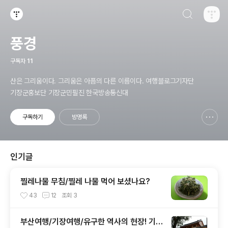
검색하기
티스토리
풍경
구독자
11
산은 그리움이다. 그리움은 아픔의 다른 이름이다. 여행블로그기자단
기장군홍보단 기장군민필진 한국방송통신대
구독하기
방명록
신고하기 레이어
열기
인기글
찔레나물 무침/찔레 나물 먹어 보셨나요?
43
12
조회
3
부산여행/기장여행/유구한 역사의 현장! 기장