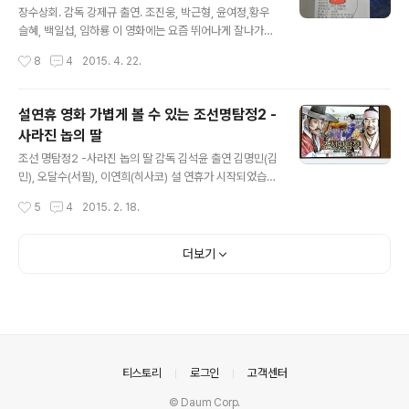
생사는 상관없이 실적 욕심에 범인 찾기만 몰두하는 다른
장수상회. 감독 강제규 출연. 조진웅, 박근형, 윤여정,황우
경찰들과 달리 형사 공길용과 도사 김중산은 오로지 살아
슬혜, 백일섭, 임하룡 이 영화에는 요즘 뛰어나게 잘나가는
있는 아이을 찾는데 노력을 다하고 있습니다. 1978년 부산
배우 없습니다. 연기력 하나로 볼만한 배우들이 출연하는
작성시간
8
4
2015. 4. 22.
에서 일어난 초등학생 여아 납치 사건. 그 사건의 해결사 공
영화 장수상회를 보았습니다. 오십이 훌쩍 넘은 우리집 남
길용과 김중산 도사의 이야기는 삼..
편님. 여성호르몬이 많아져서 그런가 영화보는 내내 훌쩍
훌쩍, 안울고 있는 풍경이가 민망할 정도로. 왼쪽에는 모르
설연휴 영화 가볍게 볼 수 있는 조선명탐정2 -
는 여성분이 앉았는데, 영화보는 내내 화장지를 꺼내며 훌
사라진 놉의 딸
쩍 훌쩍. 오른쪽에 앉은 울집 남편님은 훌쩍 훌쩍. 양쪽에서
글 내용
분주하게 눈물 훔쳐내는 영화 장수상회. 울컥해지긴 했지
조선 명탐정2 -사라진 놉의 딸 감독 김석윤 출연 김명민(김
만 천장을 바라보며 눈물을 참고 보던 영화였습니다. 어느
민), 오달수(서필), 이연희(히사코) 설 연휴가 시작되었습니
날, 앞집에 이사차량이 대어져 있습니다. 나가면서 무지무
다. 귀성길에 계신분들도 있으려나요? 이제 설 음식을 모두
작성시간
5
4
2015. 2. 18.
지 화를 내는 할아버지. 차 빼라며 길을 다 막고 뭐하냐면서
해놓고 조금은 한가한 시간을 보내고 있습니다. 설연휴가
언성을 높이십니다. 매일 출근..
기니까, 어떤 계획을 세우셨을까요? 텔레비젼에 영화 프로
그램들도 최근 상영했던 영화들이 방송예정이어서 영화 좋
더보기
아 하시는 분들에게는 희소식이 될것 같습니다. 요즘 재밌
는 영화들도 많은데, 조선명탐정-사라진 놉의 딸이 상영되
고 있어서 어제 조금 퇴근이 일러서 보고 왔습니다. 전편에
서 각시투구꽃이란 작은 제목을 달고 상영되었었습니다.
김명민과 오달수 콤비의 재치만점 영화라고 할까요? 이연
희의 연기도 살펴볼만 영화입니다. 이번엔 색다르게 변신
의안내
티스토리
로그인
고객센터
한 이연희를 만나 볼 수 있겠네요. 영화..
© Daum Corp.