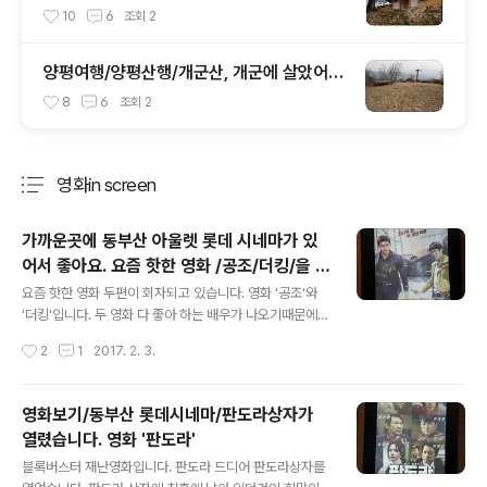
읍성에 있는 기장 장관청이 복원되었습니다.
10
6
조회
2
양평여행/양평산행/개군산, 개군에 살았어도
몰랐던 개군산 산행
8
6
조회
2
영화in screen
분류 전체보기
주요 글 목록
가까운곳에 동부산 아울렛 롯데 시네마가 있
어서 좋아요. 요즘 핫한 영화 /공조/더킹/을 봤
글 내용
지요.
요즘 핫한 영화 두편이 회자되고 있습니다. 영화 '공조'와
'더킹'입니다. 두 영화 다 좋아 하는 배우가 나오기때문에
가서 본 영화인데요~ 공조는 잘 생긴 대표 미남 배우 현빈
작성시간
2
1
2017. 2. 3.
(림철영역)과 그 누구라도 옆에 붙이면 잘 어울릴듯한 연기
잘하는 배우 유해진 (강진태역)이 출연하는 영화입니다. 또
1박2일에서 하차하고 인생 악역에 출연하는 반가운 김주
영화보기/동부산 롯데시네마/판도라상자가
혁(차기성역)도 만날 수 있습니다. 소녀시대의 윤아가 푼수
열렸습니다. 영화 '판도라'
끼 있는 허당 매력을 선보이는데, 연기돌로 거듭나고 있는
글 내용
것 같아요. 더 특별하다면 남한측과 북한측이 공동의 특명
블록버스터 재난영화입니다. 판도라 드디어 판도라상자를