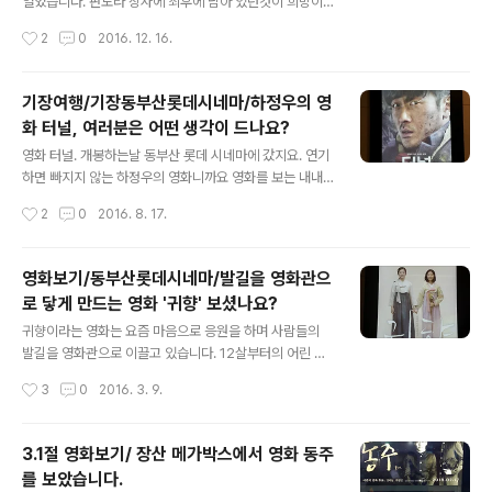
을 향해 같이 수사를 한다는 구조이겠지요. 그러나 서로의
열었습니다. 판도라 상자에 최후에 남아 있던것이 희망이
목적은 다르기 때문에 부딪히게 되겠지요. 어울릴것 같지
라고 하지요? 이 영화를 보면서 정말 희망이 남아 있을까?
작성시간
2
0
2016. 12. 16.
않은 두 배우가의 죽 잘 맞는 케미를 확인해 볼 수 있습니
하는 두려움이 생겼습니다. 영화에서 판도라는 특히나 경
다. 다음 영화는 '더 킹'..
남 일대의 원자력 발전소가 많은 지역에서는 더 실감 할만
한 영화입니다. 노후된 원자력발전소 노후호기는 점검중이
기장여행/기장동부산롯데시네마/하정우의 영
었는데, 새로운 소장이 부임하면서 점검도 안 끝났는데 가
화 터널, 여러분은 어떤 생각이 드나요?
동을 시작합니다. 새로 부임한 소장은 원자력 발전소의 메
글 내용
뉴얼을 전혀 모르는 낙하산 인사였습니다. 그곳에서 지진
영화 터널. 개봉하는날 동부산 롯데 시네마에 갔지요. 연기
이 나면서 원자력 노후호기에 이상이 생깁니다. 원래 그곳
하면 빠지지 않는 하정우의 영화니까요 영화를 보는 내내
에서 근무하던 소장은 다른 부임장소로 가다가 다시 돌아
얼마나 갑갑하던지요. 우리나라의 재해관리에 대해 다시한
작성시간
2
0
2016. 8. 17.
옵니다. 그는 원자력의 위험성을 잘 알고 있었기 때문에 노
번 생각해 보게 됩니다. 사건이 터지면 대대적으로 대처방
후기의 점검에 대해서 계속 보고서를 올리지만 대통령한..
안을 만든다 에방대책을 세운다 하지만 매번 사건이 터질
때마다 반복되는 느낌이었습니다. 영화 터널을 보면서 정
영화보기/동부산롯데시네마/발길을 영화관으
말 어이가 없더군요. 재난현장에 와서 정부관리가 인증샷
로 닿게 만드는 영화 '귀향' 보셨나요?
찍듯이 사진 찍는모습. 어디서 많이 보던 모습같다 하면서
글 내용
쓴웃음이 났습니다. 설계도와도 전혀 다르게 시공된 터널,
귀향이라는 영화는 요즘 마음으로 응원을 하며 사람들의
시공된지 한달밖에 안된 터널이 무너져 무고한 시민이 갇
발길을 영화관으로 이끌고 있습니다. 12살부터의 어린 여
혔는데도 더디게 진행되는 구조상황, 35일 정도가 지나면
자아이들이 이유도 없이 일본군에게 끌려가 어디로 가는지
작성시간
3
0
2016. 3. 9.
서 당연히 살아있지는 않을거라 그냥 제2터녈 공사를 재개
도 모른체 두려움을 가지고 도착한곳, 그곳은 일본군위안
해야 한다는 건설사, 하루에 부서지는 손해가 얼만..
소였습니다. 아직 부모님의 사랑을 받으며 한참 보호를 받
아야 할 나이인데, 전쟁이란 참상은 사람을 사람답게 살수
3.1절 영화보기/ 장산 메가박스에서 영화 동주
없도록 오직 생존만을 목표로 만드는 공포의 시간입니다.
를 보았습니다.
그것도 우리나라와는 전혀 상관없는 전장에 끌려가는 소녀
글 내용