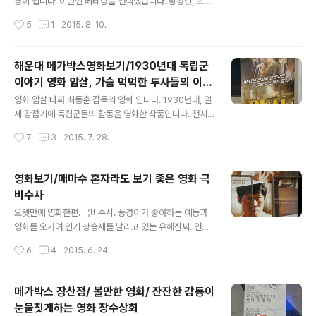
있습니다. 홍이가 자라면 복수할 대상을 알려주겠다는 월
경이 입니다. 이번엔 베테랑을 선택했습니다. 황정민, 오달
소(설랑) 홍이는 자신의 무예를 시험할겸 무도대결장을 찾
수, 유해진, 유아인,진경이 나온 영화. 재밌는 영화 베테랑,
작성시간
5
1
2015. 8. 10.
아가 덤벼듭니다. 이에 세상에 존재가 알려진 홍이. 그의 운
이들이야말로 진정한 영화 베테랑이 아닐까 싶습니다. "우
명이 걸린 삶. 그러나 복수를 위해 딸을 키우고 이..
리가 돈이 없지 가오가 없냐? 가오떨어지는 짓 하지 말자."
"죄 짓지 말고 살라고 했지?" " 미스봉 나이스~~~" 낮은
해운대 메가박스영화보기/1930년대 독립군
음성의 서도철 형사 황정민의 목소리가 계속 귓가에 맴돌
이야기 영화 암살, 가슴 먹먹한 투사들의 이야
들 읖조리게 된다. 일개 형사가 게다가 아주 무모해 보이기
글 내용
기입니다.
까지하는 형사가 사건에 휘말릴수록 거대한 폭풍속으로 들
영화 암살 타짜 최동훈 감독의 영화 입니다. 1930년대, 일
어 가는것 같아서 정말 걱정되고 어떻게 헤쳐 나오려고 저
제 강점기에 독립군들의 활동을 영화한 작품입니다. 전지
러나 싶은 뜯어 말리고 싶은 상황이 이어지는 영화. 재벌들
현, 이정재, 하정우, 조승우, 오달수 조진웅.최덕문 내로라
작성시간
7
3
2015. 7. 28.
의 힘, 과연 어디까지 미치는가? 재벌3세 조태오가 사건을
하는 배우가 활약하는 영화입니다. 여배우 전지현의 역할
치면 경찰 라인까지 ..
이 더욱 돋보이는데, 얼굴은 순박해 보이지만 다부지고 냉
철한 독립군의 역할이 잘 소화된것 같습니다. 전지현이라
영화보기/매마수 혼자라도 보기 좋은 영화 극
는 배우가 영화 도둑들, 그리고 별에서 온 그대, 뒤이어 영
비수사
화 암살까지 더욱더 연기의 스펙트럼을 넓혀가고 있는것
글 내용
같습니다. 예전엔 그냥 얼굴예쁜 배우, 몸배좋은 배우로 치
오랫만에 영화한편. 극비수사. 풍경이가 좋아하는 예능과
부했었다면, 요즘은 닦으면 닦을수록 더욱더 빛나고 영롱
영화를 오가며 인기 상승세를 날리고 있는 유해진씨. 연기
하게 반짝이는 배우입니다. 저격수 안옥윤의 역할을 멋지
라면 이사람 빠지지 않는 김윤석. 이영화는 부산에서 실제
작성시간
6
4
2015. 6. 24.
게 해 냈네요. 상하이 임시정부에서는 일본군에게 노출되
있었던 여아 납치사건을 영화화 했습니다. 요금 예능이나
지 않은 세사람을 불러서 암살 지시를 내립니..
광고에서 유해진씨 광고에서 '아무것도 안하고 싶다. 이미
아무것도 안하고 있지만 더 격렬하게 아무것도 안하고 싶
메가박스 장산점/ 볼만한 영화/ 잔잔한 감동이
다' 라는 광고 카피가 패러디 되고 있습니다. 그런데 유해진
눈물짓게하는 영화 장수상회
씨는 이 영화에서 아무것도 안하고 있질 않습니다. 아이의
글 내용