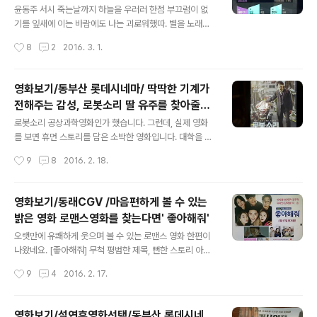
들 말입니다. 일제 강점기라 우리나라 말도 제대로 못하고
윤동주 서시 죽는날까지 하늘을 우러러 한점 부끄럼이 없
살던 암울한 시대에 각 지역에서 잡혀 동원된 소녀들은 전
기를 잎새에 이는 바람에도 나는 괴로워했따. 별을 노래하
장터 어디든지 끌려가는 신세가 되었습니다. 위안부 생활
는 마음으로 모든 죽어가는 것을 사랑해야지 그리고 나한
작성시간
8
2
2016. 3. 1.
의 비참함은 지금 몇분 생존해 계시는 위안부 할머니들의
테 주어진 길을 걸어가야겠다. 오늘밤에도 별이 바람에 스
증언으로 세계에 알려졌습니다. 주인공 정민이도 어디로..
치운다. 쉽게 씌어진 시 윤동주 창밖에 밤비가 속살거려 육
첩방은 남의 나라 시인이란 슬픈 천명인 줄 알면서도 한 줄
영화보기/동부산 롯데시네마/ 딱딱한 기계가
시를 적어 볼까 땀내와 사랑내 포근히 품긴 보내주신 학비
전해주는 감성, 로봇소리 딸 유주를 찾아줄것
봉투를 받아 대학 노트를 끼고 늙은 교수으 강의 들으러 간
글 내용
만 같습니다.
다 생각해 보면 어린 때 동무를 하나, 둘, 죄다 잃어버리고
로봇소리 공상과학영화인가 했습니다. 그런데, 실제 영화
나는 무얼 바라 나는 다만, 홀로 침전하는 것일까? 인생은
를 보면 휴먼 스토리를 담은 소박한 영화입니다. 대학을 다
살기 어렵다는데 시가 이렇게 쉽게 씌어지는 것은 부끄러
니던 딸이 음악을 하겠다는 소리에 아버지는 용납할 수 없
작성시간
9
8
2016. 2. 18.
운 일이다 육첩방은 남의 나라 창밖에 밤비가 속살거리는
었겠지요. 굉장히 딸을 나무래며 차에서 내리게 한후, 그뒤
데 등불을 밝혀 어둠을 조금 내몰고 ..
로 딸이 소식이 없습니다. 처음엔 아버지에 대한 반항으로
가출을 한것이라 여기겠지만 어디에서도 딸의 흔적을 볼
영화보기/동래CGV /마음편하게 볼 수 있는
수 없습니다. 딸 유주를 찾아 10년동안 헤메는 아버지. 우
밝은 영화 로맨스영화를 찾는다면' 좋아해줘'
연히 로봇하나를 줍는데, 비밀리에 진행되던 도청위성로봇
글 내용
이었습니다. 목소리만 들으면 그사람의 신상파악이 되는
오랫만에 유쾌하게 웃으며 볼 수 있는 로맨스 영화 한편이
로봇, 이 로봇이 딸을 찾아 줄것 같습니다. 소리로 파악한다
나왔네요. [좋아해줘] 무척 평범한 제목, 뻔한 스토리 아니
고, 아버지 해관은 로봇에게 [소리]라는 이름을 붙여줍니
야? 하는 걱정에 머뭇거리지 마시고 그냥 결정하시고 보시
작성시간
9
4
2016. 2. 17.
다. 극비였던 로봇의 정체가 나타날까봐 파괴해 버리려는
면 후회 안하실것 같아요. 웃으면서 걱정없이 볼 수 있어서
미국. 우리나라 국정원요원에게도 쫓기게 된..
편안한 영화였습니다. 최지우, 이미연도 스크린에서 만나
서 반가웠네요. 잘나가는 작가와 배우 음악가와 피디, 그리
영화보기/설연휴영화선택/동부산 롯데시네