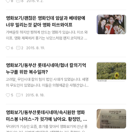
8
6
2015. 9. 2.
본심을 그렇지 않았으므로 대신들의 충성심과 세자의 효심
룻동안의 연인으로 있다가 사라져 버립니다. 극중 남자 주
을 떠보는 수단처럼 사용되었습니다..
인공은 18살 이후로 자고 일어나면 다른사람으로 변하는
병이(? 사실 이게 병인지도 모르겠다.) 있습니다. 이 세상에
영화보기/괜찮은 영화인데 암살과 베테랑에
서 이런사람이 있다는것은을 아는 사람은 엄마외엔 딱 하
너무 밀리는것 같아 영화 미쓰와이프
나 친구밖에 없습니다. 드문불출 가구 디자인만 하는 우진.
글 내용
그의 변화를 알고 있는 단 한사람 친구와 가구회사를 운영
가벼운듯 하지만 찡하게 만드는 영화가 있습니다. 미쓰 와
하고 있습니다. 그러다가 가구 매니저 이수를 만난이후로
이프. 영화 제목에서 풍기는 뉘앙스처럼 왠지 코믹하고 천
우진의 열병은 시작되었습니다. 너무나 따뜻하고 사랑스럽
방지축일것만 같습니다. 똑똑하고 잘 나가는 이연우 변호
작성시간
6
2
2015. 8. 19.
고 자신의 가구를 이해해 주는 여자. 그런여자 이수옆에 꼭
사는 매우 불우한 어린시절을 보냈습니다. 마도로스였던
같이 있고 싶은 우진입니다. 그러나..
아버지가 돌아가시고 어머니는 아버지를 그리워하다 어린
연우만 남기고 또 돌아 가셨습니다. 어린 연우는 생각했습
영화보기/동부산 롯데시네마/협녀 칼의기억
니다. 누구에게도 의지하지 않고 살아 가리라. 대기업의 변
누구를 위한 복수일까?
호사 이연우는 맞는 사건마다 승승장구했습니다. 그 사건
글 내용
이 정의롭거나 비정의롭거나 상관하지 않았고 자신만만하
고려말, 무인시대 칼의 힘이 법인 시대가 있었습니다. 세명
게 이연우 변호사 앞을 가로막는 장벽이란 없는듯 탄탄대
의 무도인이 있었습니다. 이들은 의형제같은 사형간입니
로였습니다. 그러던 어느날 교통사고로 저승으로 소환된
다. 설랑은 특히 덕기의 뜻은 곧 자신의 뜻이라며 따릅니다.
작성시간
5
1
2015. 8. 18.
이연우. 자신이 어떻게 된것인지 받아 들일 수가 없습니다.
그들의 사형 풍천은 매우 의로운 사람이었으며 민란을 이
자신을 보내달라고 애원해 봅니다. 마침 소환 날짜가 바뀐..
끌던 사람이었습니다. 백성을 위해 자신을 희생하는데 앞
장서는 무도인 풍천이었습니다. 이들이 서로 대치되어 풍
영화보기/동부산롯데시네마/속시원한 영화
천이 덕기를 해하려하자 설랑은 풍천을 베어버립니다. 풍
미스봉 나이스~가 귓가에 남아요. 황정민, 유
천을 베어버린 후회로 세상안으로 숨어버린 설랑입니다.
글 내용
아인 영화 베테랑
설랑은 차를 다리는 다원을 운영하며 아들과 딸을 키우고
무더위가 기승인 요즘, 휴가를 맞아서 영화보기에 신난 풍