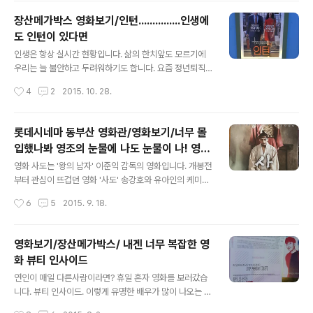
론 이름 알려진 배우들이 당연히 눈에 띄지만, 그들 뒤에서
장산메가박스 영화보기/인턴...............인생에
애쓰고 챙기는 스텝진들이 없었다면 배우도 그만큼 시너지
도 인턴이 있다면
효과를 얻긴 힘들었을텐데, 누구도 그들을 언급하지 않고
글 내용
열악한 그들의 근무조건등이 가끔 언론에 제기되어도 그때
인생은 항상 실시간 현황입니다. 삶의 한치앞도 모르기에
뿐, 세월이 가면 또 희석되고 점점 잊혀져 가는데, 황정민이
우리는 늘 불안하고 두려워하기도 합니다. 요즘 정년퇴직
라는 배우의 말 한마디가 다시한번 그들의 수고에 박수를
나이가 조금 연장은 되었습니다만, 인생의 여정에서 퇴직
작성시간
4
2
2015. 10. 28.
보내게 되었습니다. 올해 황정민은 쌍천만 배우입니다. 유
은 굉장히 씁쓸한 경험일 것입니다. 여기 이영화. 헛헛한 가
아인과 투톱의 베테랑이 화재였었죠. ..
슴에 온기를 불어 넣는 따뜻한 영화 인턴입니다. 정년퇴직
을 하고 시니어 인턴 프로그램에 따라 인터넷 쇼핑몰회사
롯데시네마 동부산 영화관/영화보기/너무 몰
에 들어온 벤. 젊은 오너는 벤을 달가워 하지 않고 자신에게
입했나봐 영조의 눈물에 나도 눈물이 나! 영화
갖는 벤의 배려까지도 오지랖으로 보고 줄곧 벤을 다른 부
글 내용
사도
서로 옮길 생각만 하지요. 그러나 벤의 변함없는 성실함과
영화 사도는 '왕의 남자' 이준익 감독의 영화입니다. 개봉전
따뜻함, 배려를 깨닫고 그를 필요로 하게 되었지요. 벤에게
부터 관심이 뜨겁던 영화 '사도' 송강호와 유아인의 케미는
조언을 구하고 인생선배로서 벤의 경험가치는 정말 큰 자
어떨까 무척 궁금 했습니다. 그리고 유아인과 송강호의 사
작성시간
6
5
2015. 9. 18.
산입니다. 사람의 일이란 알 수 없는 것. 분명 그렇지만 그
극연기는 어떨까도 기대되는 부분이었습니다. 김해숙, 문
렇다고 해서 흐트러지고 막 살아서야 ..
근영, 전혜진등 연기파 배우들도 대거 등장하는 영화 '사도'
우리가 잘 아는 역사, 그러나 정말 그럴까? 항상 의문이 드
영화보기/장산메가박스/ 내겐 너무 복잡한 영
는 내용이지요. 영조는 나이 40 이 넘어서 얻은 아들, 선을
화 뷰티 인사이드
어여삐 여겼고, 조선왕조중 누구보다 빠르게 세자에 책봉
글 내용
하였습니다. 그런데 선은 자라면서 점점 영조의 뜻에 어긋
연인이 매일 다른사람이라면? 휴일 혼자 영화를 보러갔습
낫고 영조는 양위한다는 명목으로 세자를 괴롭혔습니다.
니다. 뷰티 인사이드. 이렇게 유명한 배우가 많이 나오는 영
양위라는 것은 왕권을 세자에게 물려주겠다는 뜻이지만,
화도 참 드물 것 같은데 주연급 배우들도 마치 조연처럼 하
작성시간